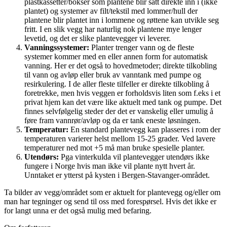
plastkassetter/bokser som plantene blir satt direkte inn i (ikke
plantet) og systemer av filt/tekstil med lommer/hull der
plantene blir plantet inn i lommene og røttene kan utvikle seg
fritt. I en slik vegg har naturlig nok plantene mye lenger
levetid, og det er slike plantevegger vi leverer.
Vanningssystemer
:
Planter trenger vann og de fleste
systemer kommer med en eller annen form for automatisk
vanning. Her er det også to hovedmetoder; direkte tilkobling
til vann og avløp eller bruk av vanntank med pumpe og
resirkulering. I de aller fleste tilfeller er direkte tilkobling å
foretrekke, men hvis veggen er forholdsvis liten som f.eks i et
privat hjem kan det være like aktuelt med tank og pumpe. Det
finnes selvfølgelig steder der det er vanskelig eller umulig å
føre fram vannrør/avløp og da er tank eneste løsningen.
Temperatur
:
En standard plantevegg kan plasseres i rom der
temperaturen varierer helst mellom 15-25 grader. Ved lavere
temperaturer ned mot +5 må man bruke spesielle planter.
Utendørs
:
Pga vinterkulda vil plantevegger utendørs ikke
fungere i Norge hvis man ikke vil plante nytt hvert år.
Unntaket er ytterst på kysten i Bergen-Stavanger-området.
Ta bilder av vegg/området som er aktuelt for plantevegg og/eller om
man har tegninger og send til oss med forespørsel. Hvis det ikke er
for langt unna er det også mulig med befaring.