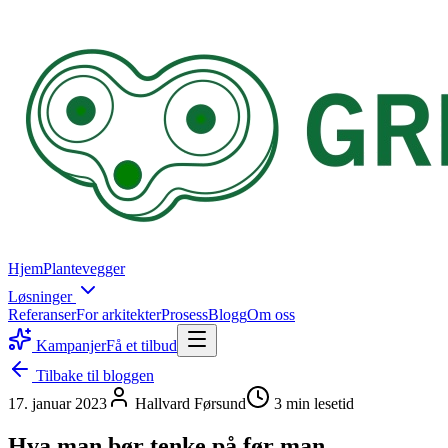
Hjem
Plantevegger
Løsninger
Referanser
For arkitekter
Prosess
Blogg
Om oss
Kampanjer
Få et tilbud
Tilbake til bloggen
17. januar 2023
Hallvard Førsund
3
min lesetid
Hva man bør tenke på før man